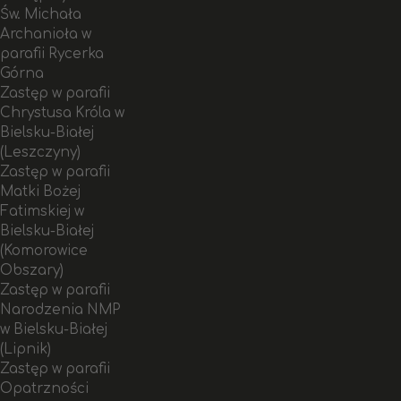
Św. Michała
Archanioła w
parafii Rycerka
Górna
Zastęp w parafii
Chrystusa Króla w
Bielsku-Białej
(Leszczyny)
Zastęp w parafii
Matki Bożej
Fatimskiej w
Bielsku-Białej
(Komorowice
Obszary)
Zastęp w parafii
Narodzenia NMP
w Bielsku-Białej
(Lipnik)
Zastęp w parafii
Opatrzności