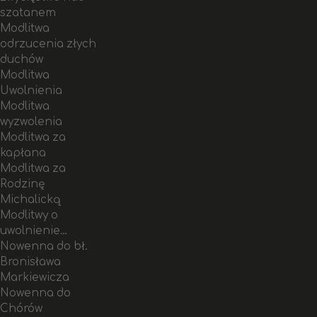
szatanem
Modlitwa
odrzucenia złych
duchów
Modlitwa
Uwolnienia
Modlitwa
wyzwolenia
Modlitwa za
kapłana
Modlitwa za
Rodzinę
Michalicką
Modlitwy o
uwolnienie…
Nowenna do bł.
Bronisława
Markiewicza
Nowenna do
Chórów