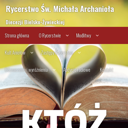
Rycerstwo Św. Michała Archanioła
Diecezji Bielsko-Żywieckiej
Strona główna
O Rycerstwie
Modlitwy
Kult Aniołów
Zastępy Rycerstwa
Odznaczenia i wyróżnienia
Audycje radiowe
Kontakt
KTÓŻ