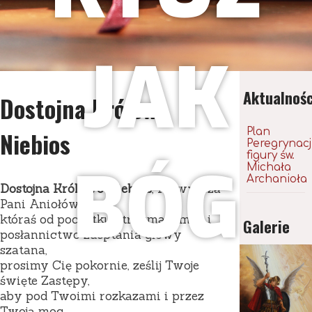
JAK
Aktualnośc
Dostojna Królowo
Plan
Niebios
Peregrynacj
figury św.
BÓG
Michała
Archanioła
Dostojna Królowo Niebios
, Najwyższa
Pani Aniołów,
któraś od początku otrzymała moc i
Galerie
posłannictwo zdeptania głowy
szatana,
prosimy Cię pokornie, ześlij Twoje
święte Zastępy,
aby pod Twoimi rozkazami i przez
Twoją moc,