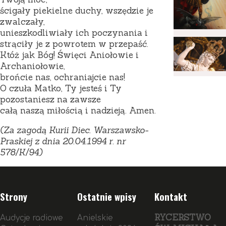
ścigały piekielne duchy, wszędzie je
zwalczały,
unieszkodliwiały ich poczynania i
strąciły je z powrotem w przepaść.
Któż jak Bóg! Święci Aniołowie i
Archaniołowie,
brońcie nas, ochraniajcie nas!
O czuła Matko, Ty jesteś i Ty
pozostaniesz na zawsze
całą naszą miłością i nadzieją. Amen.
(Za zagodą Kurii Diec. Warszawsko-
Praskiej z dnia 20.04.1994 r. nr
578/K/94)
Strony
Ostatnie wpisy
Kontakt
RYCERSTWO
Audycje radiowe
Anielskie