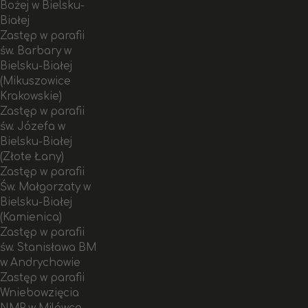
Bożej w Bielsku-
Białej
Zastęp w parafii
św. Barbary w
Bielsku-Białej
(Mikuszowice
Krakowskie)
Zastęp w parafii
św. Józefa w
Bielsku-Białej
(Złote Łany)
Zastęp w parafii
Św. Małgorzaty w
Bielsku-Białej
(Kamienica)
Zastęp w parafii
św. Stanisława BM
w Andrychowie
Zastęp w parafii
Wniebowzięcia