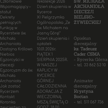
ŚW. MICHAŁA
Członkowie
rekolekcje 2026
ARCHANIOŁA
Wspomagający –
Dzień skupienia w
DIECEZJI
statut
Rycerce
BIELSKO-
Dekrety
XI Pielgrzymka
ŻYWIECKIEJ
pełniących
Ogólnopolska „Ze
funkcję w
św. Michałem na
Rycerstwie św.
Jasną Górę!”
Opiekun
Michała
Dzień skupienia i
diecezjalny:
Archanioła
opłatek
ks. Tadeusz
Dostojna Królowo
10.01.2026r.
Cader CSMA
Niebios
PIĄTEK 1
- Rycerka Górna
Egzorcyści w
SIERPNIA 2025R.
- tel.
diecezji
W NASZEJ
33 862 53 10
Egzorcyzm do św.
KAPLICY W
Michała
RYCERCE
Animator
Archanioła
GÓRNEJ
diecezjalny:
Jak zostać
CAŁODZIENNA
Krystyna
Rycerzem
ADORACJA Z
Bocian
Kontakt
WIECZORNĄ
- tel.
Koronka
MSZĄ ŚWIĘTĄ O
511 067 736
zwycięstwa za
GODZ. 18.00