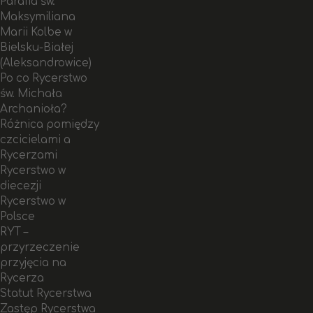
Parafia św.
Maksymiliana
Marii Kolbe w
Bielsku-Białej
(Aleksandrowice)
Po co Rycerstwo
św. Michała
Archanioła?
Różnica pomiędzy
czcicielami a
Rycerzami
Rycerstwo w
diecezji
Rycerstwo w
Polsce
RYT –
przyrzeczenie
przyjęcia na
Rycerza
Statut Rycerstwa
Zastęp Rycerstwa