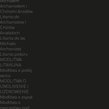
Michałem
Archaniołem i
Chórami Aniołów
Litania do
Archaniołow i
Chórów
Anielskich
Litania do św.
Michała
Archanioła
Litania pokory
MODLITWA
LITANIJNA
Modlitwa o pokój
serca
MODLITWA O
UWOLNIENIE I
UZDROWIENIE
Modlitwa o zapał
Modlitwa o
zwycięstwo nad