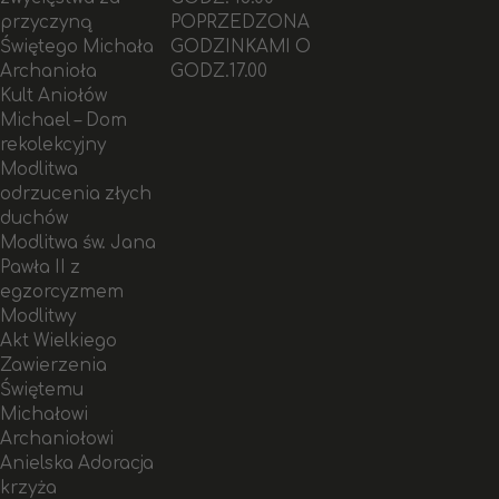
przyczyną
POPRZEDZONA
Świętego Michała
GODZINKAMI O
Archanioła
GODZ.17.00
Kult Aniołów
Michael – Dom
rekolekcyjny
Modlitwa
odrzucenia złych
duchów
Modlitwa św. Jana
Pawła II z
egzorcyzmem
Modlitwy
Akt Wielkiego
Zawierzenia
Świętemu
Michałowi
Archaniołowi
Anielska Adoracja
krzyża