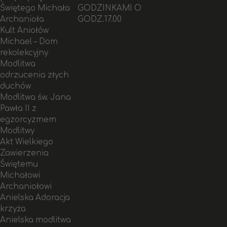
Świętego Michała
GODZINKAMI O
Archanioła
GODZ.17.00
Kult Aniołów
Michael – Dom
rekolekcyjny
Modlitwa
odrzucenia złych
duchów
Modlitwa św. Jana
Pawła II z
egzorcyzmem
Modlitwy
Akt Wielkiego
Zawierzenia
Świętemu
Michałowi
Archaniołowi
Anielska Adoracja
krzyża
Anielska modlitwa