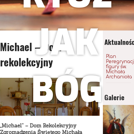
JAK
Aktualnośc
Michael – Dom
Plan
rekolekcyjny
Peregrynacj
figury św.
BÓG
Michała
Archanioła
Galerie
„Michael” – Dom Rekolekcyjny
Zgromadzenia Świętego Michała