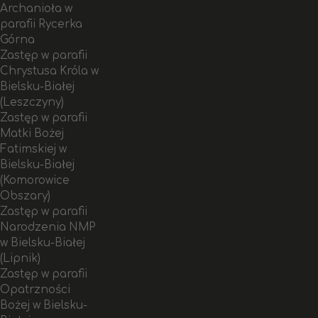
Archanioła w
parafii Rycerka
Górna
Zastęp w parafii
Chrystusa Króla w
Bielsku-Białej
(Leszczyny)
Zastęp w parafii
Matki Bożej
Fatimskiej w
Bielsku-Białej
(Komorowice
Obszary)
Zastęp w parafii
Narodzenia NMP
w Bielsku-Białej
(Lipnik)
Zastęp w parafii
Opatrzności
Bożej w Bielsku-