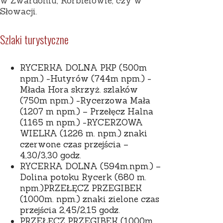
w Zwardoniu, Korbielowie, czy w
Słowacji.
Szlaki turystyczne
RYCERKA DOLNA PKP (500m
npm.) -Hutyrów (744m npm.) -
Młada Hora skrzyż. szlaków
(750m npm.) -Rycerzowa Mała
(1207 m npm.) – Przełęcz Halna
(1165 m npm.) -RYCERZOWA
WIELKA (1226 m. npm.) znaki
czerwone czas przejścia –
4,30/3,30 godz.
RYCERKA DOLNA (594m.npm.) –
Dolina potoku Rycerk (680 m.
npm.)PRZEŁĘCZ PRZEGIBEK
(1000m. npm.) znaki zielone czas
przejścia 2,45/2,15 godz.
PRZEŁĘCZ PRZEGIBEK (1000m.