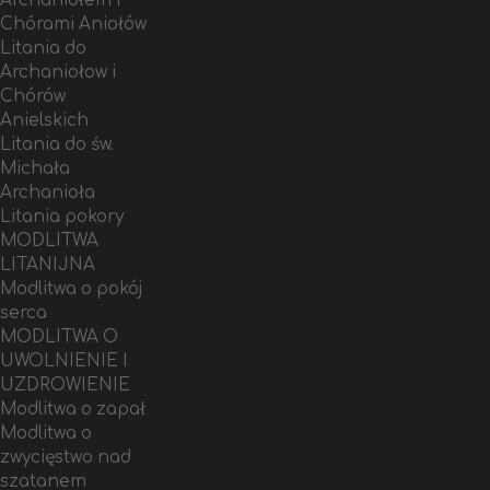
Archaniołem i
Chórami Aniołów
Litania do
Archaniołow i
Chórów
Anielskich
Litania do św.
Michała
Archanioła
Litania pokory
MODLITWA
LITANIJNA
Modlitwa o pokój
serca
MODLITWA O
UWOLNIENIE I
UZDROWIENIE
Modlitwa o zapał
Modlitwa o
zwycięstwo nad
szatanem