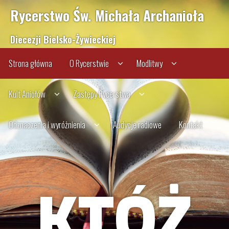
Rycerstwo Św. Michała Archanioła
Diecezji Bielsko-Żywieckiej
Strona główna
O Rycerstwie
Modlitwy
Kult Aniołów
Zastępy Rycerstwa
Odznaczenia i wyróżnienia
Audycje radiowe
Kontakt
KTÓŻ