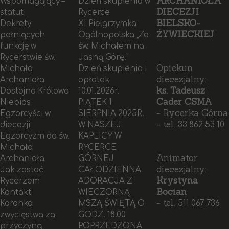
ARCHANIOŁA
Wspomagający –
Dzień skupienia w
DIECEZJI
statut
Rycerce
BIELSKO-
Dekrety
XI Pielgrzymka
ŻYWIECKIEJ
pełniących
Ogólnopolska „Ze
funkcję w
św. Michałem na
Rycerstwie św.
Jasną Górę!”
Opiekun
Michała
Dzień skupienia i
diecezjalny:
Archanioła
opłatek
ks. Tadeusz
Dostojna Królowo
10.01.2026r.
Cader CSMA
Niebios
PIĄTEK 1
- Rycerka Górna
Egzorcyści w
SIERPNIA 2025R.
- tel.
diecezji
W NASZEJ
33 862 53 10
Egzorcyzm do św.
KAPLICY W
Michała
RYCERCE
Animator
Archanioła
GÓRNEJ
diecezjalny:
Jak zostać
CAŁODZIENNA
Krystyna
Rycerzem
ADORACJA Z
Bocian
Kontakt
WIECZORNĄ
- tel.
Koronka
MSZĄ ŚWIĘTĄ O
511 067 736
zwycięstwa za
GODZ. 18.00
przyczyną
POPRZEDZONA