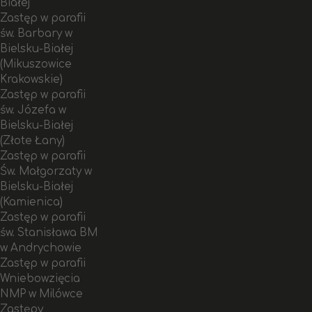
Białej
Zastęp w parafii
św. Barbary w
Bielsku-Białej
(Mikuszowice
Krakowskie)
Zastęp w parafii
św. Józefa w
Bielsku-Białej
(Złote Łany)
Zastęp w parafii
Św. Małgorzaty w
Bielsku-Białej
(Kamienica)
Zastęp w parafii
św. Stanisława BM
w Andrychowie
Zastęp w parafii
Wniebowzięcia
NMP w Milówce
Zastępy