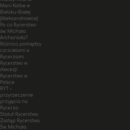
Marii Kolbe w
Bielsku-Białej
(Aleksandrowice)
Po co Rycerstwo
św. Michała
Archanioła?
Różnica pomiędzy
czcicielami a
Rycerzami
Rycerstwo w
diecezji
Rycerstwo w
Polsce
RYT –
przyrzeczenie
przyjęcia na
Rycerza
Statut Rycerstwa
Zastęp Rycerstwa
Św. Michała