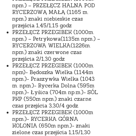
npm.) – PRZEŁĘCZ HALNA POD
RYCERZOWĄ MAŁĄ (1165 m.
npm.) znaki niebieskie czas
przejścia 1,45/1,15 godz
PRZEŁĘCZ PRZEGIBEK (1000m.
npm.) – Petrykowa(1135m npm.) –
RYCERZOWA WIELKA(1226m.
npm.) znaki czerwone czas
przejścia 2/1,30 godz
PRZEŁĘCZ PRZEGIBEK (1000m.
npm)- Będoszka Wielka (1144m
npm.)- Praszywka Wielka (1043
m. npm.)- Rycerka Dolna (595m
npm.)- Łyśica (704m np.m.)- SÓL
PKP (550m npm.) znaki czarne
czas przejścia 3,30/4 godz.
PRZEŁĘCZ PRZEGIBEK (1000m
npm.)- RYCERKA GÓRNA
KOLONIA (650m npm.)- znaki
zielone czas przejścia 1,15/1,30