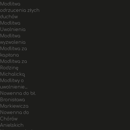
Modlitwa
odrzucenia złych
duchów
Modlitwa
Uwolnienia
Modlitwa
wyzwolenia
Modlitwa za
kapłana
Modlitwa za
Rodzinę
Michalicką
Modlitwy o
uwolnienie…
Nowenna do bł.
Bronisława
Markiewicza
Nowenna do
Chórów
Anielskich